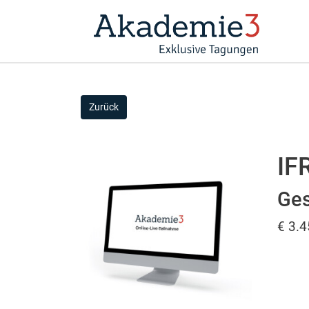
Zurück
IF
Ges
€ 3.4